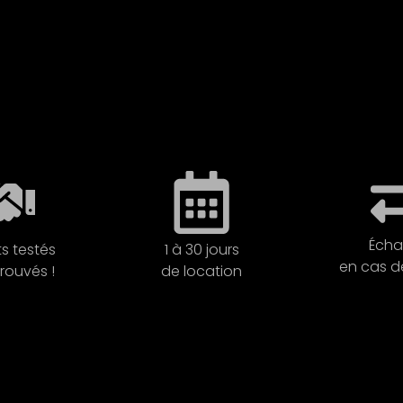
Éch
ts testés
1 à 30 jours
en cas 
rouvés !
de location