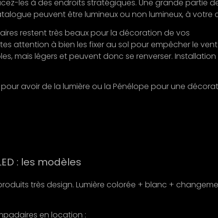
acez-les à des endroits stratégiques. Une grande partie d
talogue peuvent être lumineux ou non lumineux, à votre 
res restent très beaux pour la décoration de vos
ites attention à bien les fixer au sol pour empêcher le ven
bles, mais légers et peuvent donc se renverser. Installation
pour avoir de la lumière ou la Pénélope pour une décora
ED : les modèles
produits très design. Lumière colorée + blanc + changem
padaires en location :