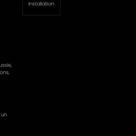
Installation
ussie,
ions,
, un