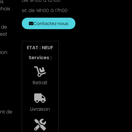
de 9h00 à 12h00
es
choix
et de 14h00 à 17h00
Contactez nous
t de
 est
ETAT : NEUF
tion
Services :
Retrait
Livraison
ent de