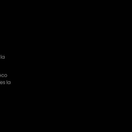
 la
déco
es la