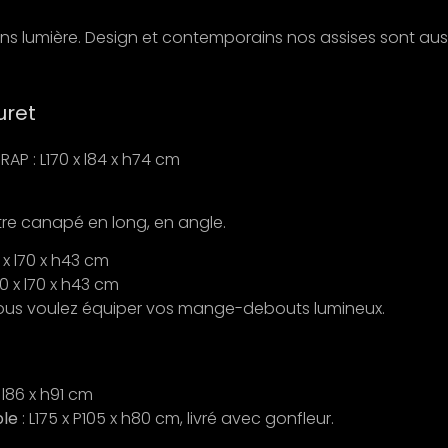
ans lumière. Design et contemporains nos assises sont aus
uret
RAP : L170 x l84 x h74 cm
e canapé en long, en angle.
 x l70 x h43 cm
0 x l70 x h43 cm
vous voulez équiper vos mange-debouts lumineux.
 l86 x h91 cm
ble
: L175 x P105 x h80 cm, livré avec gonfleur.