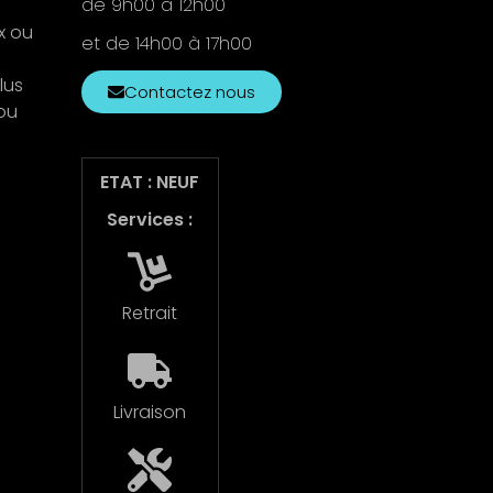
de 9h00 à 12h00
x ou
et de 14h00 à 17h00
e
lus
Contactez nous
ou
ETAT : NEUF
Services :
Retrait
Livraison